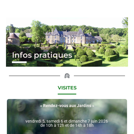
Aller
au
contenu
Infos pratiques
VISITES
«
Rendez-vous aux Jardins »
vendredi 5, samedi 6 et dimanche 7 juin 2026
de 10h à 12h et de 14h à 18h